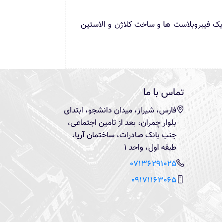
ک فیبروبلاست ها و ساخت کلاژن و الاستین
تماس با ما
فارس، شیراز، میدان دانشجو، ابتدای
بلوار چمران، بعد از تامین اجتماعی،
جنب بانک صادرات، ساختمان آریا،
طبقه اول، واحد ۱
07136291025
09171163065