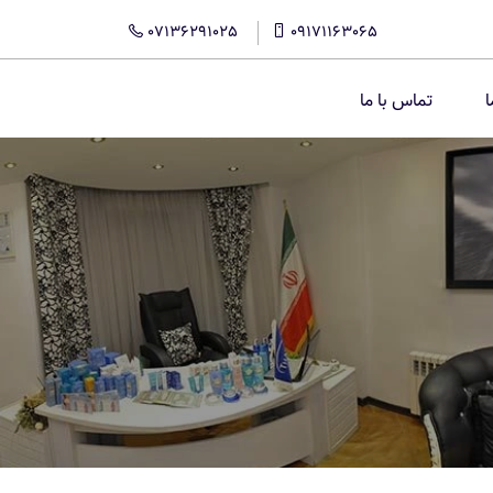
07136291025
09171163065
ا
تماس با ما